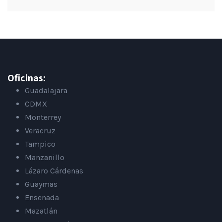
Oficinas:
Guadalajara
CDMX
Monterrey
Veracruz
Tampico
Manzanillo
Lázaro Cárdenas
Guaymas
Ensenada
Mazatlán