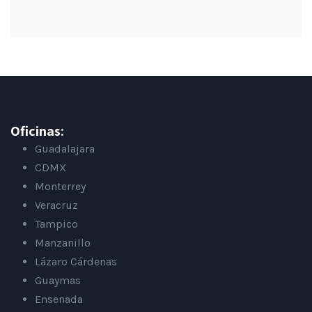
Oficinas:
Guadalajara
CDMX
Monterrey
Veracruz
Tampico
Manzanillo
Lázaro Cárdenas
Guaymas
Ensenada