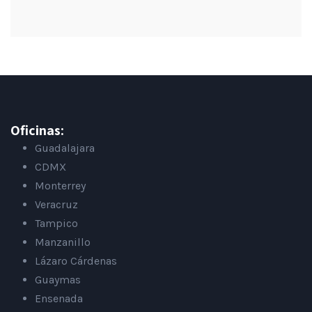
Oficinas:
Guadalajara
CDMX
Monterrey
Veracruz
Tampico
Manzanillo
Lázaro Cárdenas
Guaymas
Ensenada