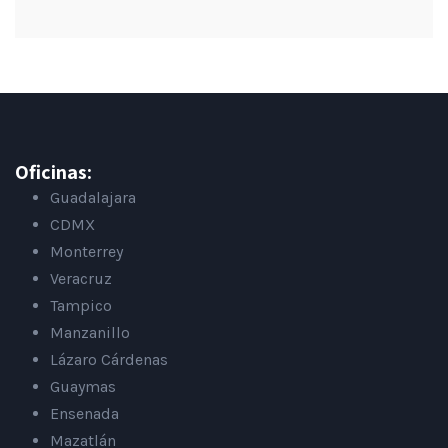
Oficinas:
Guadalajara
CDMX
Monterrey
Veracruz
Tampico
Manzanillo
Lázaro Cárdenas
Guaymas
Ensenada
Mazatlán